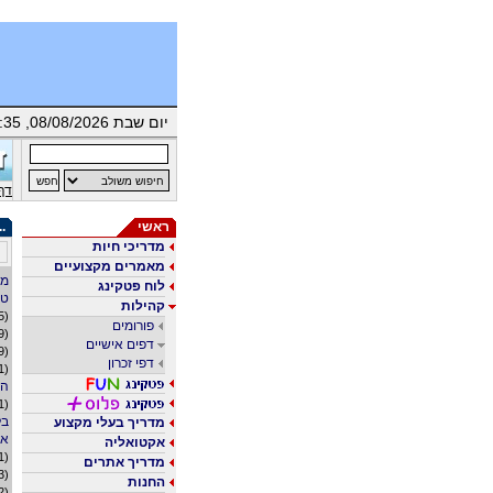
יום שבת 08/08/2026, 06:35 | ברוך/ה הבא/ה אורח/ת |
דף
ראשי
..
מדריכי חיות
מאמרים מקצועיים
מע
לוח פטקינג
טר
קהילות
(5)
פורומים
(9)
דפים אישיים
(9)
דפי זכרון
(11)
הי
(1)
בל
מדריך בעלי מקצוע
אפ
אקטואליה
(1)
מדריך אתרים
(13)
החנות
(12)