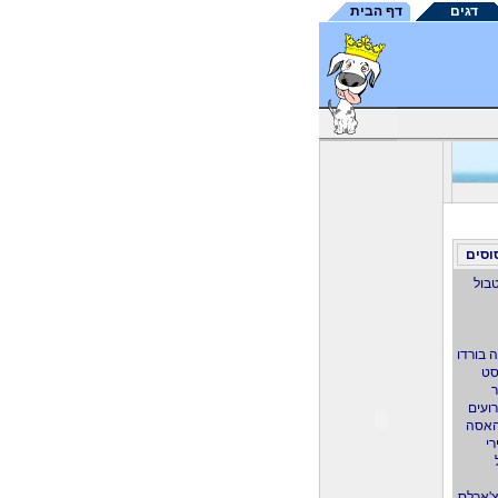
דגים
דף הבית
וסים
בול
ה בורדו
סט
ר
ועים
אסה
י
צ'ארלס