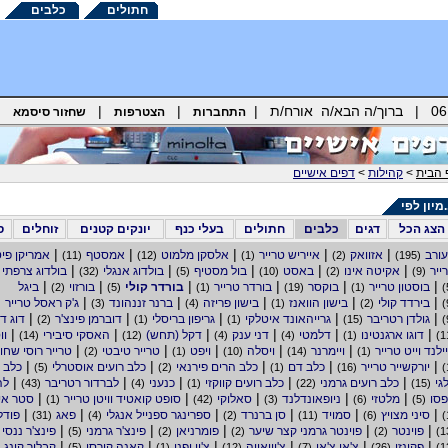
חתולים
כלבים
|
|
התחברות
הצטרפות
שחזור סיסמא
 הבית
>
קהילות
>
דפים אישיים
.מיון לפי
הצג הכל
דגים
כלבים
חתולים
בעלי כנף
יונקים קטנים
זוחלים
ס
|
|
|
|
|
ורב
אזוואק
אייריש טרייר
אלסקן מלמוט
אמסטף
אמריקן פיט
(11)
(12)
(1)
(2)
(195)
|
|
|
|
|
ייר
אקיטה אינו
באסט
בול מסטיף
בולדוג אנגלי
בולדוג צרפתי
(32)
(5)
(10)
(2)
(9)
|
|
|
|
|
|
בוסטון טרייר
בוקסר
בורדר טרייר
בורדר קולי
בורזוי
ביגל
(2)
(5)
(1)
(19)
(1)
|
|
|
|
|
בירדד קולי
בישון הוואנז
בישון פריזה
ברנר זננהונד
ג'ק ראסל טרייר
(3)
(4)
(1)
(2)
|
|
|
|
|
גולדן רטריבר
גרייהאונד איטלקי
גריפון בריסלי
דוברמן פינצ'ר
דוג ד
(2)
(1)
(1)
(15)
|
|
|
|
|
|
דוגו ארגנטינו
דלמטי
דני ענק
דקל (תחש)
האסקי סיבירי
וו
(14)
(12)
(4)
(4)
(1)
|
|
|
|
|
ילנד וייט טרייר
ויימרנר
ויסלה
ויפט
טרייר טיבטי
טרייר רוסי שחו
(2)
(1)
(10)
(14)
(1)
|
|
|
|
|
יורקשייר טרייר
כלב דם
כלב הרים פירנאי
כלב רועים אוסטרלי
כלב ר
(5)
(2)
(1)
(16)
|
|
|
|
|
גי
כלב רועים גרמני
כלב רועים קווקזי
כנעני
לברדור רטריבר
לה
(43)
(4)
(1)
(22)
(15)
|
|
|
|
|
סו
מלטזי
ניופאונדלנד
סאלוקי
סופט קואטיד וויטן טרייר
סטר איר
(1)
(42)
(3)
(6)
(5)
|
|
|
|
|
|
סיני מצויץ
סמויד
סן ברנרד
ספרינגר ספנייל אנגלי
פאג
פודל
(31)
(4)
(2)
(11)
(6)
|
|
|
|
|
פוינטר
פוינטר גרמני קצר שיער
פומרניאן
פינצ'ר גרמני
פינצ'ר ננסי
(5)
(2)
(2)
(2)
|
|
|
|
|
|
פקינזי
צ'או צ'או
צ'יוואווה
צ'ין יפני
קאנה קורסו
קבליר קינג 
(5)
(1)
(12)
(7)
(26)