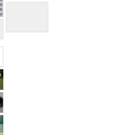
ספ
(3)
טס