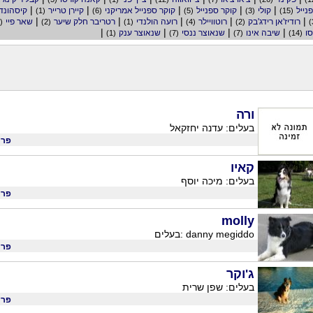
|
|
|
|
|
נייל
קולי
קוקר ספנייל
קוקר ספנייל אמריקני
קיירן טרייר
קיסהונד
(1)
(6)
(5)
(3)
(15)
|
|
|
|
|
רודיז'אן רידג'בק
רוטוויילר
רועה הולנדי
רטריבר חלק שיער
שאר פיי
(8)
(2)
(1)
(4)
(2)
|
|
|
|
ו
שיבה אינו
שנאוצר ננסי
שנאוצר ענק
(1)
(7)
(7)
(14)
ורה
בעלים: עדנה יחזקאל
פרו
קאיו
בעלים: מיכה יוסף
פרו
molly
בעלים: danny megiddo
פרו
ג'וקר
בעלים: שפן שרית
פרו