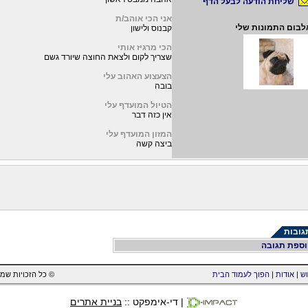
שליחת הודעה לבעל הדף
אני הכי אוהב/ת
לבום התמונות שלי
קבנוס ולישון
הכי מרגיז אותי
שצריך לקום ולצאת החוצה שיורד גשם
הצעצוע האהוב עלי
בובה
הטיול המועדף עלי
אין כזה דבר
המזון המועדף עלי
ביצה קשה
ובות
ספת תגובה
וש
|
אודות
|
הפוך לעמוד הבית
www.petking.co.il 2001-2019 כל הזכויות שמורות ©
| די-אימפקט ::
בניית אתרים