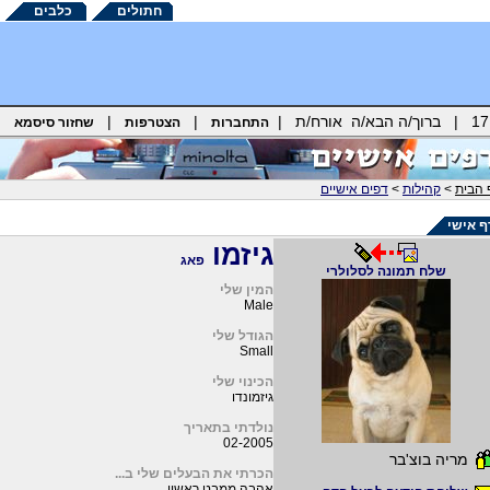
חתולים
כלבים
|
|
התחברות
הצטרפות
שחזור סיסמא
 הבית
>
קהילות
>
דפים אישיים
 אישי
גיזמו
פאג
שלח תמונה לסלולרי
המין שלי
Male
הגודל שלי
Small
הכינוי שלי
גיזמונדו
נולדתי בתאריך
02-2005
מריה בוצ'בר
הכרתי את הבעלים שלי ב...
אהבה ממבט ראשון