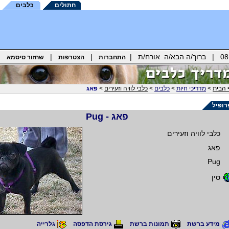
חתולים
כלבים
|
|
התחברות
הצטרפות
שחזור סיסמא
 הבית
>
מדריכי חיות
>
כלבים
>
כלבי לוויה וזעירים
>
פאג
ופיל
פאג - Pug
כלבי לוויה וזעירים
פאג
Pug
סין
מידע ברשת
תמונות ברשת
גירסת הדפסה
גלרייה