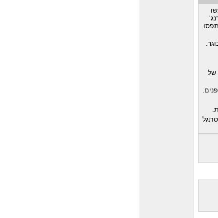
שו
ג'
תפסו
גר.
 של
פנים.
.
סתגל