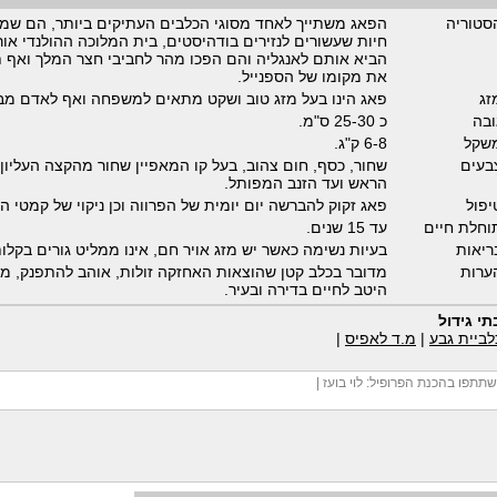
סטוריה
הפאג משתייך לאחד מסוגי הכלבים העתיקים ביותר, הם שמ
חיות שעשורים לנזירים בודהיסטים, בית המלוכה ההולנדי אורנ
הביא אותם לאנגליה והם הפכו מהר לחביבי חצר המלך ואף 
את מקומו של הספנייל.
זג
פאג הינו בעל מזג טוב ושקט מתאים למשפחה ואף לאדם מבו
ובה
כ 25-30 ס"מ.
שקל
6-8 ק"ג.
בעים
שחור, כסף, חום צהוב, בעל קו המאפיין שחור מהקצה העליון
הראש ועד הזנב המפותל.
יפול
פאג זקוק להברשה יום יומית של הפרווה וכן ניקוי של קמטי ה
וחלת חיים
עד 15 שנים.
ריאות
בעיות נשימה כאשר יש מזג אויר חם, אינו ממליט גורים בקלות
ערות
מדובר בכלב קטן שהוצאות האחזקה זולות, אוהב להתפנק, מ
היטב לחיים בדירה ובעיר.
תי גידול
לביית גבע
|
מ.ד לאפיס
|
תתפו בהכנת הפרופיל:
לוי בועז
|