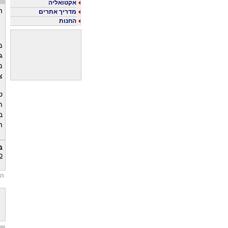
אקטואליה
ה
מדריך אתרים
החנות
מ
ג
מ
צ
ט
ת
ב
ה
ב
כ
הש